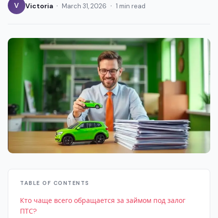
·
·
V
Victoria
March 31, 2026
1 min read
TABLE OF CONTENTS
Кто чаще всего обращается за займом под залог
ПТС?