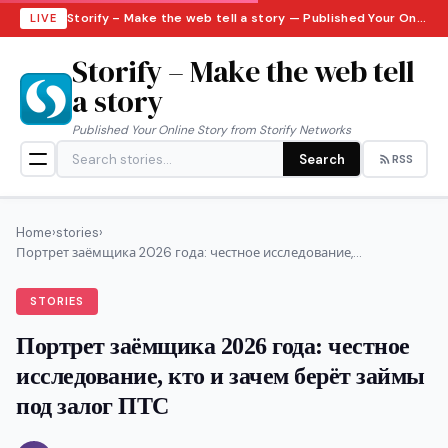
Storify – Make the web tell a story — Published Your Online Story from Storify Networks · Saturday, August 8, 2026
LIVE
Storify – Make the web tell
a story
Published Your Online Story from Storify Networks
Search
RSS
Home
›
stories
›
Портрет заёмщика 2026 года: честное исследование,...
STORIES
Портрет заёмщика 2026 года: честное
исследование, кто и зачем берёт займы
под залог ПТС