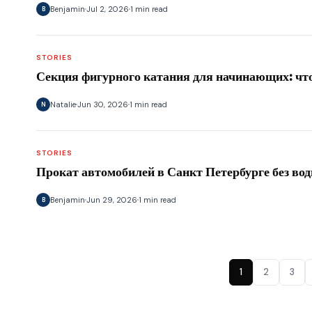
Benjamin
Jul 2, 2026
1 min read
B
STORIES
Секция фигурного катания для начинающих: что
Natalie
Jun 30, 2026
1 min read
N
STORIES
Прокат автомобилей в Санкт Петербурге без вод
Benjamin
Jun 29, 2026
1 min read
B
1
2
3