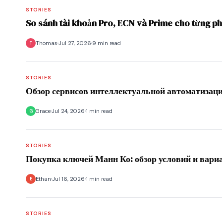
STORIES
So sánh tài khoản Pro, ECN và Prime cho từng p
Thomas
Jul 27, 2026
9 min read
T
STORIES
Обзор сервисов интеллектуальной автоматизац
Grace
Jul 24, 2026
1 min read
G
STORIES
Покупка ключей Манн Ко: обзор условий и вари
Ethan
Jul 16, 2026
1 min read
E
STORIES