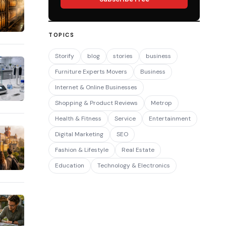
TOPICS
Storify
blog
stories
business
Furniture Experts Movers
Business
Internet & Online Businesses
Shopping & Product Reviews
Metrop
Health & Fitness
Service
Entertainment
Digital Marketing
SEO
Fashion & Lifestyle
Real Estate
Education
Technology & Electronics