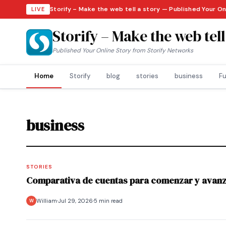
Storify – Make the web tell a story — Published Your On
LIVE
Storify – Make the web tell
Published Your Online Story from Storify Networks
Home
Storify
blog
stories
business
Fu
business
STORIES
Comparativa de cuentas para comenzar y avanz
William
Jul 29, 2026
5 min read
W