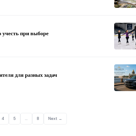
 учесть при выборе
ителя для разных задач
4
5
…
8
Next →