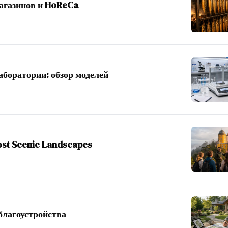
магазинов и HoReCa
аборатории: обзор моделей
ost Scenic Landscapes
 благоустройства