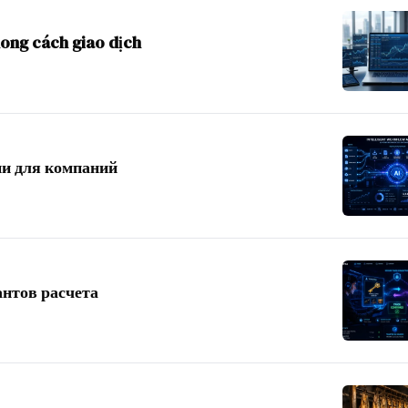
hong cách giao dịch
ии для компаний
антов расчета