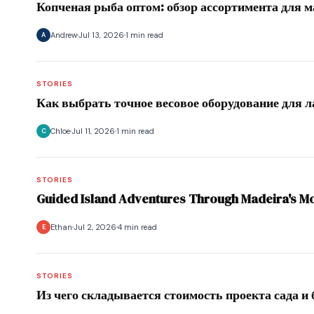
Копченая рыба оптом: обзор ассортимента для 
Andrew
Jul 13, 2026
1 min read
A
STORIES
Как выбрать точное весовое оборудование для л
Chloe
Jul 11, 2026
1 min read
C
STORIES
Guided Island Adventures Through Madeira's M
Ethan
Jul 2, 2026
4 min read
E
STORIES
Из чего складывается стоимость проекта сада и