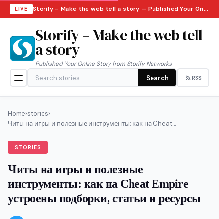
Storify – Make the web tell a story — Published Your Online Story from Storify Networks · Sunday, August 9, 2026
LIVE
Storify – Make the web tell
a story
Published Your Online Story from Storify Networks
Search
RSS
Home
›
stories
›
Читы на игры и полезные инструменты: как на Cheat...
STORIES
Читы на игры и полезные
инструменты: как на Cheat Empire
устроены подборки, статьи и ресурсы