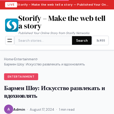
Storify – Make the web tell a story — Published Your Online Story from Storify Networks · Friday, August 7, 2026
LIVE
Storify – Make the web tell
a story
Published Your Online Story from Storify Networks
Search
RSS
Home
›
Entertainment
›
Бармен Шоу: Искусство развлекать и вдохновлять
ENTERTAINMENT
Бармен Шоу: Искусство развлекать и
вдохновлять
·
·
A
Admin
August 17, 2024
1 min read