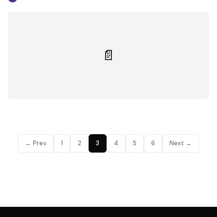
📄
← Prev
1
2
3
4
5
6
Next →