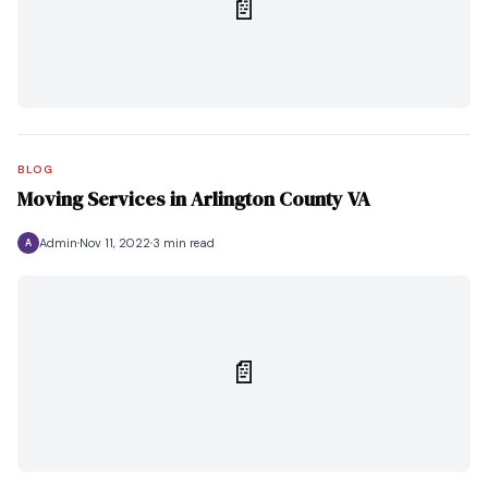
📄
BLOG
Moving Services in Arlington County VA
Admin
Nov 11, 2022
3 min read
A
📄