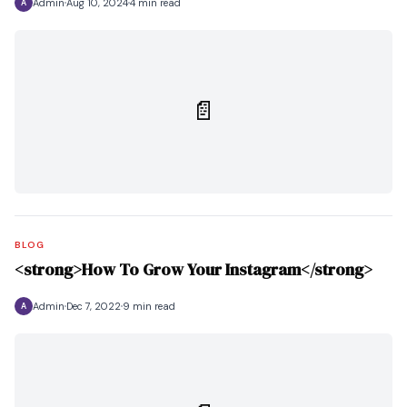
Admin
Aug 10, 2024
4 min read
A
📄
BLOG
<strong>How To Grow Your Instagram</strong>
Admin
Dec 7, 2022
9 min read
A