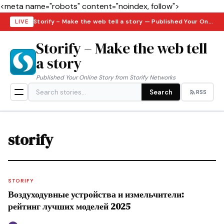
<meta name="robots" content="noindex, follow">
Storify – Make the web tell a story — Published Your Online Story from Storify Networks · Saturday, August 8, 2026
LIVE
Storify – Make the web tell
a story
Published Your Online Story from Storify Networks
Search
RSS
storify
STORIFY
Воздуходувные устройства и измельчители:
рейтинг лучших моделей 2025