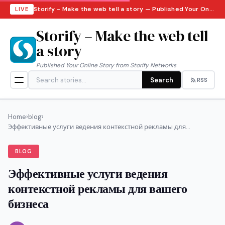
Storify – Make the web tell a story — Published Your Online Story from Storify Networks · Friday, August 7, 2026
LIVE
Storify – Make the web tell
a story
Published Your Online Story from Storify Networks
Search
RSS
Home
›
blog
›
Эффективные услуги ведения контекстной рекламы для...
BLOG
Эффективные услуги ведения
контекстной рекламы для вашего
бизнеса