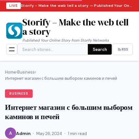
Storify – Make the web tell a story — Published Your Online Story from Storify Networks · Thursday, August 6, 2026
LIVE
Storify – Make the web tell
a story
Published Your Online Story from Storify Networks
Search
RSS
Home
›
Business
›
Интернет магазин с большим выбором каминов и печей
BUSINESS
Интернет магазин с большим выбором
каминов и печей
·
·
A
Admin
May 26, 2024
1 min read