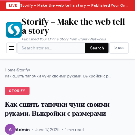
Storify – Make the web tell a story — Published Your Online Story from Storify Networks · Friday, August 7, 2026
LIVE
Storify – Make the web tell
a story
Published Your Online Story from Storify Networks
Search
RSS
Home
›
Storify
›
Как сшить тапочки чуни своими руками. Выкройки с р...
STORIFY
Как сшить тапочки чуни своими
руками. Выкройки с размерами
·
·
A
Admin
June 17, 2025
1 min read