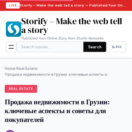
Storify – Make the web tell a story — Published Your Online Story from Storify Networks · Friday, August 7, 2026
LIVE
Storify – Make the web tell
a story
Published Your Online Story from Storify Networks
Search
RSS
Home
›
Real Estate
›
Продажа недвижимости в Грузии: ключевые аспекты и...
REAL ESTATE
Продажа недвижимости в Грузии:
ключевые аспекты и советы для
покупателей