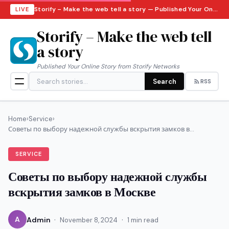
Storify – Make the web tell a story — Published Your Online Story from Storify Networks · Thursday, August 6, 2026
LIVE
Storify – Make the web tell
a story
Published Your Online Story from Storify Networks
Search
RSS
Home
›
Service
›
Советы по выбору надежной службы вскрытия замков в...
SERVICE
Советы по выбору надежной службы
вскрытия замков в Москве
·
·
A
Admin
November 8, 2024
1 min read