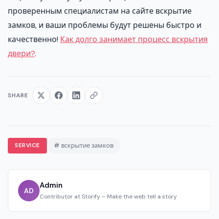
проверенным специалистам на сайте вскрытие
замков, и ваши проблемы будут решены быстро и
качественно!
Как долго занимает процесс вскрытия
двери?
.
SHARE
SERVICE
# вскрытие замков
Admin
AD
Contributor at Storify – Make the web tell a story