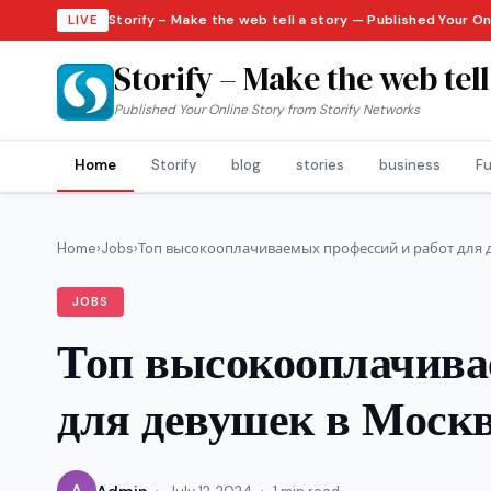
Storify – Make the web tell a story — Published Your O
LIVE
Storify – Make the web tell
Published Your Online Story from Storify Networks
Home
Storify
blog
stories
business
Fu
Home
›
Jobs
›
Топ высокооплачиваемых профессий и работ для д
JOBS
Топ высокооплачива
для девушек в Моск
·
·
A
Admin