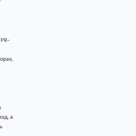
т
 PR-
орах,
х
од, а
ь