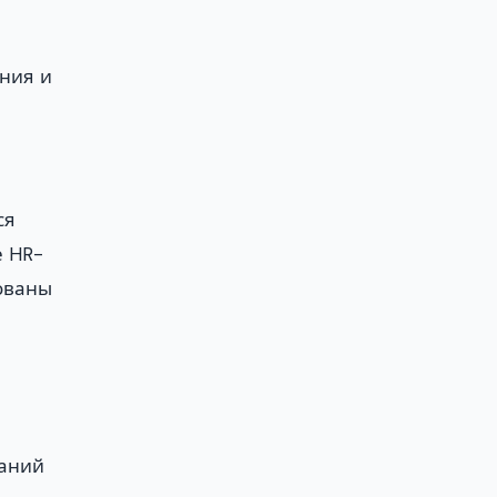
ния и
ся
е HR-
ованы
наний