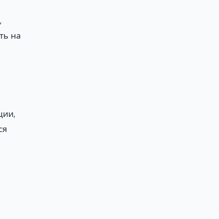
,
ть на
ции,
ся