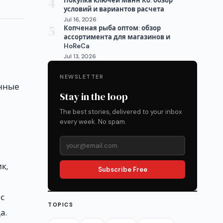
4
Покупка ключей Манн Ко: обзор
условий и вариантов расчета
Jul 16, 2026
5
Копченая рыба оптом: обзор
ассортимента для магазинов и
HoReCa
Jul 13, 2026
NEWSLETTER
анные
Stay in the loop
The best stories, delivered to your inbox
every week. No spam.
к,
Subscribe Free
с
TOPICS
а.