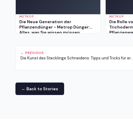
METROP
METROP
Die Neue Generation der
Die Rolle v
Pflanzendünger - Metrop Dünger:
Trichoderm
Alles, was Sie wissen müssen
Pflanzenwa
Verkaufen 
optimalen
← PREVIOUS
Die Kunst des Stecklinge Schneidens: Tipps und Tricks für er..
← Back to Stories