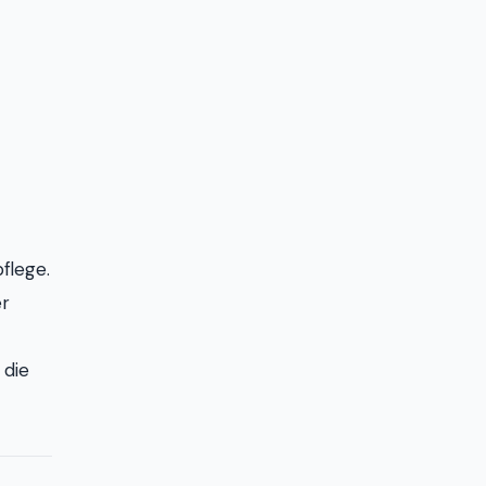
flege.
er
 die