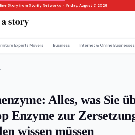
line Story from Storify Networks · Friday, August 7, 2026
 a story
rniture Experts Movers
Business
Internet & Online Businesses
.
nenzyme: Alles, was Sie ü
p Enzyme zur Zersetzun
den wissen müssen