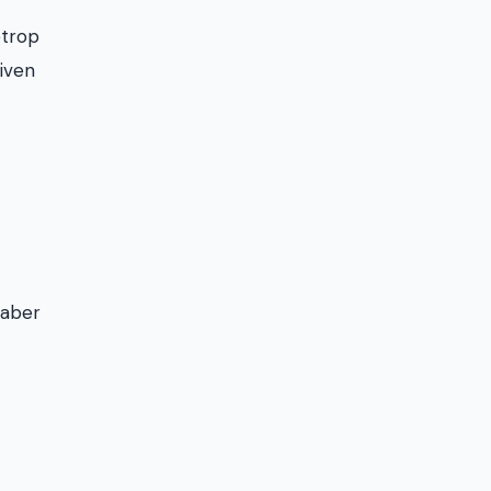
etrop
iven
 aber