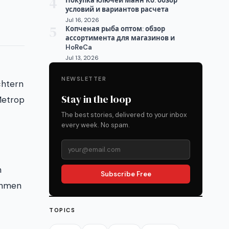
4
Покупка ключей Манн Ко: обзор
условий и вариантов расчета
Jul 16, 2026
5
Копченая рыба оптом: обзор
ассортимента для магазинов и
HoReCa
Jul 13, 2026
NEWSLETTER
chtern
Stay in the loop
Metrop
The best stories, delivered to your inbox
every week. No spam.
n
Subscribe Free
nehmen
TOPICS