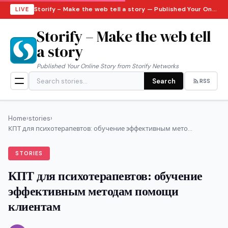
Storify – Make the web tell a story — Published Your Online Story from Storify Networks · Thursday, August 6, 2026
LIVE
Storify – Make the web tell
a story
Published Your Online Story from Storify Networks
Search
RSS
Home
›
stories
›
КПТ для психотерапевтов: обучение эффективным мето...
STORIES
КПТ для психотерапевтов: обучение
эффективным методам помощи
клиентам