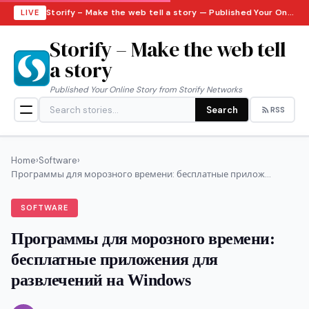
Storify – Make the web tell a story — Published Your Online Story from Storify Networks · Thursday, August 6, 2026
LIVE
Storify – Make the web tell
a story
Published Your Online Story from Storify Networks
Search
RSS
Home
›
Software
›
Программы для морозного времени: бесплатные прилож...
SOFTWARE
Программы для морозного времени:
бесплатные приложения для
развлечений на Windows